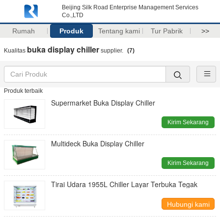
Beijing Silk Road Enterprise Management Services
Co.,LTD
Rumah
Produk
Tentang kami
Tur Pabrik
>>
buka display chiller
Kualitas
supplier.
(7)
Produk terbaik
Supermarket Buka Display Chiller
Kirim Sekarang
Multideck Buka Display Chiller
Kirim Sekarang
Tirai Udara 1955L Chiller Layar Terbuka Tegak
Hubungi kami