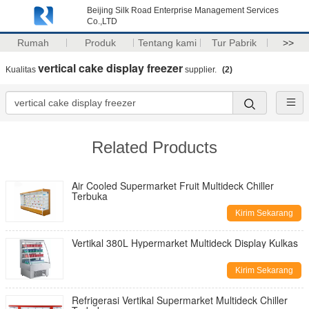
Beijing Silk Road Enterprise Management Services
Co.,LTD
Rumah
Produk
Tentang kami
Tur Pabrik
>>
vertical cake display freezer
Kualitas
supplier.
(2)
Related Products
Air Cooled Supermarket Fruit Multideck Chiller
Terbuka
Kirim Sekarang
Vertikal 380L Hypermarket Multideck Display Kulkas
Kirim Sekarang
Refrigerasi Vertikal Supermarket Multideck Chiller