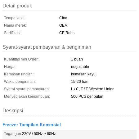
Detail produk
Tempat asal:
Cina
Nama merek:
OEM
Sertifikasi:
CE,Rohs
Syarat-syarat pembayaran & pengiriman
Kuantitas min Order:
1 buah
Harga:
negotiable
Kemasan rincian:
kemasan kayu
Waktu pengiriman:
15-20 hari
Syarat-syarat pembayaran:
L / C, T / T, Western Union
Menyediakan kemampuan:
500 PCS per bulan
Deskripsi
Freezer Tampilan Komersial
Tegangan:
220V / 50Hz ~ 60Hz