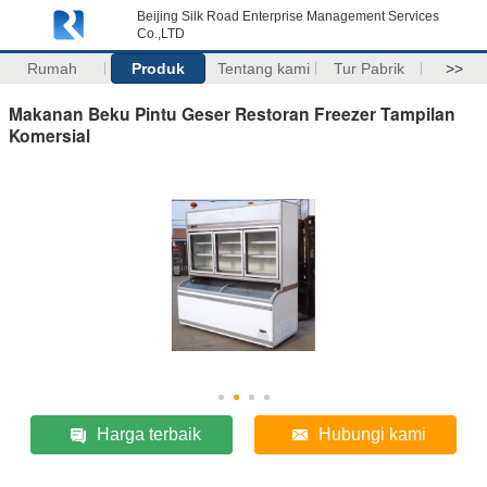
Beijing Silk Road Enterprise Management Services
Co.,LTD
Rumah
Produk
Tentang kami
Tur Pabrik
>>
Makanan Beku Pintu Geser Restoran Freezer Tampilan
Komersial
Harga terbaik
Hubungi kami