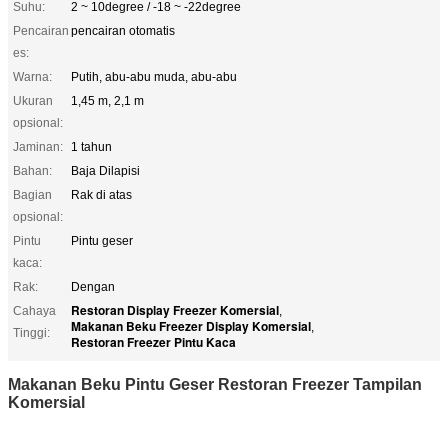
Suhu:
2 ~ 10degree / -18 ~ -22degree
Pencairan
pencairan otomatis
es:
Warna:
Putih, abu-abu muda, abu-abu
Ukuran
1,45 m, 2,1 m
opsional:
Jaminan:
1 tahun
Bahan:
Baja Dilapisi
Bagian
Rak di atas
opsional:
Pintu
Pintu geser
kaca:
Rak:
Dengan
Restoran Display Freezer Komersial
Cahaya
,
Makanan Beku Freezer Display Komersial
,
Tinggi:
Restoran Freezer Pintu Kaca
Makanan Beku Pintu Geser Restoran Freezer Tampilan
Komersial