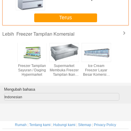
Komersial
Terus
Freezer Tampilan Komersial
Lebih
ntu Ayun
Freezer Tampilan
Supermarket
Ice Cream
Freezer T
inasi
Sayuran / Daging
Membuka Freezer
Freezer Layar
Komersial 
Tampilan
Hypermarket
Tampilan Ikan
Besar Komersial
rsial
Stainless Steel
Didinginkan
Mengubah bahasa
Indonesian
Rumah
|
Tentang kami
|
Hubungi kami
|
Sitemap
|
Privacy Policy