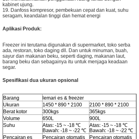
kabinet ujung.
19. Danfoss kompresor, pembekuan cepat dan kuat, suhu
seragam, keandalan tinggi dan hemat energi
Aplikasi Produk:
Freezer ini terutama digunakan di supermarket, toko serba
ada, restoran, toko daging dll. Dan untuk minuman, buah,
sayur dan makanan beku, seperti daging, makanan laut,
barang beku dan sebagainya itu untuk menjaga keadaan
segar.
Spesifikasi dua ukuran opsional
Barang
lemari es & freezer
Ukuran
1450 * 890 * 2100
2100 * 890 * 2100
Berat kotor
300kgs
365kgs
Volume
650L
900L
Suhu
Atas: -15 ~ -18 ℃
Atas: -15 ~ -18 ℃
Bawah: -18 ~ -22 ℃
Bawah: -18 ~ -22 ℃
Pencairan es
Pencairan otomatis
Pencairan otomatis