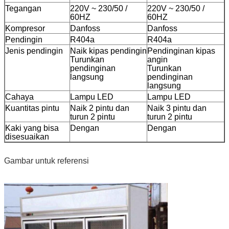
Tegangan
220V ~ 230/50 /
220V ~ 230/50 /
60HZ
60HZ
Kompresor
Danfoss
Danfoss
Pendingin
R404a
R404a
Jenis pendingin
Naik kipas pendingin
Pendinginan kipas
Turunkan
angin
pendinginan
Turunkan
langsung
pendinginan
langsung
Cahaya
Lampu LED
Lampu LED
Kuantitas pintu
Naik 2 pintu dan
Naik 3 pintu dan
turun 2 pintu
turun 2 pintu
Kaki yang bisa
Dengan
Dengan
disesuaikan
Gambar untuk referensi