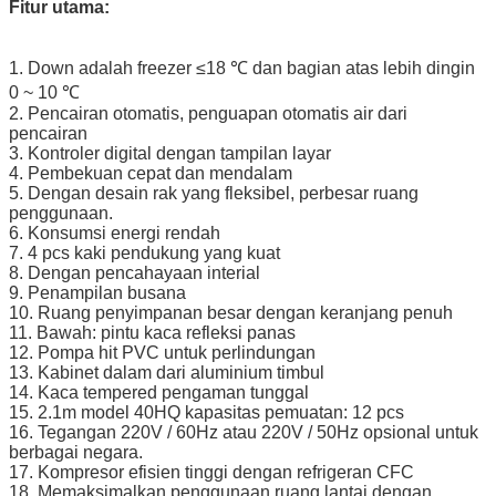
Fitur utama:
1. Down adalah freezer ≤18 ℃ dan bagian atas lebih dingin
0 ~ 10 ℃
2. Pencairan otomatis, penguapan otomatis air dari
pencairan
3. Kontroler digital dengan tampilan layar
4. Pembekuan cepat dan mendalam
5. Dengan desain rak yang fleksibel, perbesar ruang
penggunaan.
6. Konsumsi energi rendah
7. 4 pcs kaki pendukung yang kuat
8. Dengan pencahayaan interial
9. Penampilan busana
10. Ruang penyimpanan besar dengan keranjang penuh
11. Bawah: pintu kaca refleksi panas
12. Pompa hit PVC untuk perlindungan
13. Kabinet dalam dari aluminium timbul
14. Kaca tempered pengaman tunggal
15. 2.1m model 40HQ kapasitas pemuatan: 12 pcs
16. Tegangan 220V / 60Hz atau 220V / 50Hz opsional untuk
berbagai negara.
17. Kompresor efisien tinggi dengan refrigeran CFC
18. Memaksimalkan penggunaan ruang lantai dengan