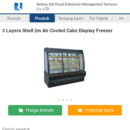
Beijing Silk Road Enterprise Management Services
Co.,LTD
Rumah
Produk
Tentang kami
Tur Pabrik
>>
3 Layers Shelf 2m Air Cooled Cake Display Freezer
Harga terbaik
Hubungi kami
Detail produk