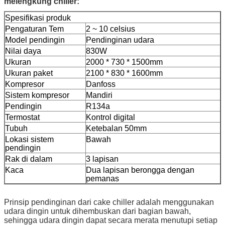
melengkung chiller:
Spesifikasi produk
Pengaturan Tem
2 ~ 10 celsius
Model pendingin
Pendinginan udara
Nilai daya
830W
Ukuran
2000 * 730 * 1500mm
Ukuran paket
2100 * 830 * 1600mm
Kompresor
Danfoss
Sistem kompresor
Mandiri
Pendingin
R134a
Termostat
Kontrol digital
Tubuh
Ketebalan 50mm
Lokasi sistem
Bawah
pendingin
Rak di dalam
3 lapisan
Kaca
Dua lapisan berongga dengan
pemanas
Prinsip pendinginan dari cake chiller adalah menggunakan
udara dingin untuk dihembuskan dari bagian bawah,
sehingga udara dingin dapat secara merata menutupi setiap