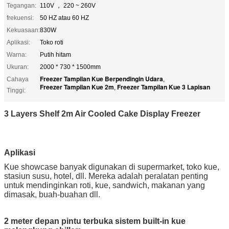
Tegangan:
110V ， 220 ~ 260V
frekuensi:
50 HZ atau 60 HZ
Kekuasaan:
830W
Aplikasi:
Toko roti
Warna:
Putih hitam
Ukuran:
2000 * 730 * 1500mm
Freezer Tampilan Kue Berpendingin Udara
Cahaya
,
Freezer Tampilan Kue 2m
Freezer Tampilan Kue 3 Lapisan
,
Tinggi:
3 Layers Shelf 2m Air Cooled Cake Display Freezer
Aplikasi
Kue showcase banyak digunakan di supermarket, toko kue,
stasiun susu, hotel, dll. Mereka adalah peralatan penting
untuk mendinginkan roti, kue, sandwich, makanan yang
dimasak, buah-buahan dll.
2 meter depan pintu terbuka sistem built-in kue