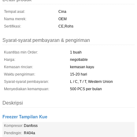
Tempat asal:
Cina
Nama merek:
OEM
Sertifikasi:
CE,Rohs
Syarat-syarat pembayaran & pengiriman
Kuantitas min Order:
1 buah
Harga:
negotiable
Kemasan rincian:
kemasan kayu
Waktu pengiriman:
15-20 hari
Syarat-syarat pembayaran:
L / C, T / T, Western Union
Menyediakan kemampuan:
500 PCS per bulan
Deskripsi
Freezer Tampilan Kue
Kompresor:
Danfoss
Pendingin:
R404a