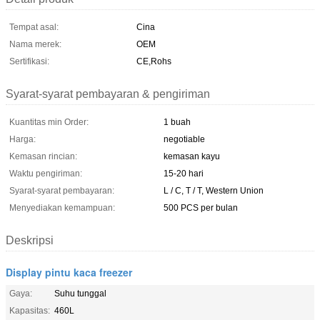
Tempat asal:
Cina
Nama merek:
OEM
Sertifikasi:
CE,Rohs
Syarat-syarat pembayaran & pengiriman
Kuantitas min Order:
1 buah
Harga:
negotiable
Kemasan rincian:
kemasan kayu
Waktu pengiriman:
15-20 hari
Syarat-syarat pembayaran:
L / C, T / T, Western Union
Menyediakan kemampuan:
500 PCS per bulan
Deskripsi
Display pintu kaca freezer
Gaya:
Suhu tunggal
Kapasitas:
460L