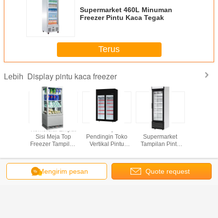
Supermarket 460L Minuman
Freezer Pintu Kaca Tegak
Terus
Display pintu kaca freezer
Lebih
 Minuman
Komersial Empat
Toko Kipas
Freezer
Freezer T
r Pintu
Sisi Meja Top
Pendingin Toko
Supermarket
Pintu Kac
Ganda
Freezer Tampilan
Vertikal Pintu
Tampilan Pintu
sional
Pintu Kaca
Kaca Freezer
Kaca Tunggal
Mengubah bahasa
Mengirim pesan
Quote request
Indonesian
suatu