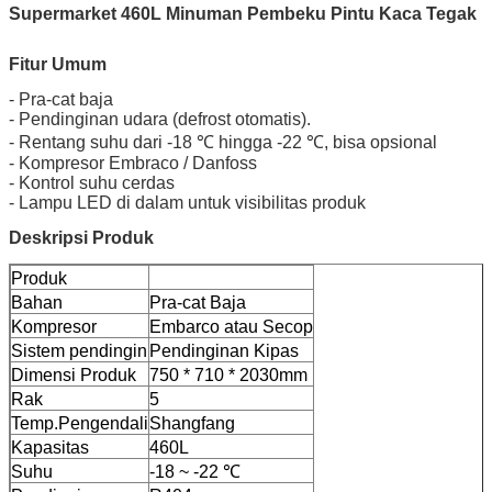
Supermarket 460L Minuman Pembeku Pintu Kaca Tegak
Fitur Umum
- Pra-cat baja
- Pendinginan udara (defrost otomatis).
- Rentang suhu dari -18 ℃ hingga -22 ℃, bisa opsional
- Kompresor Embraco / Danfoss
- Kontrol suhu cerdas
- Lampu LED di dalam untuk visibilitas produk
Deskripsi Produk
Produk
Bahan
Pra-cat Baja
Kompresor
Embarco atau Secop
Sistem pendingin
Pendinginan Kipas
Dimensi Produk
750 * 710 * 2030mm
Rak
5
Temp.Pengendali
Shangfang
Kapasitas
460L
Suhu
‐18 ~ ‐22 ℃