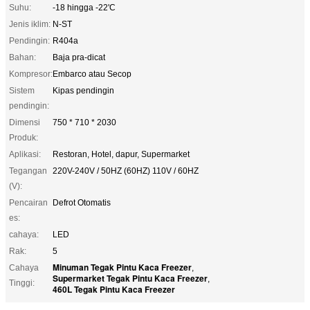
Suhu:
-18 hingga -22'C
Jenis iklim:
N-ST
Pendingin:
R404a
Bahan:
Baja pra-dicat
Kompresor:
Embarco atau Secop
Sistem
Kipas pendingin
pendingin:
Dimensi
750 * 710 * 2030
Produk:
Aplikasi:
Restoran, Hotel, dapur, Supermarket
Tegangan
220V-240V / 50HZ (60HZ) 110V / 60HZ
(V):
Pencairan
Defrot Otomatis
es:
cahaya:
LED
Rak:
5
Minuman Tegak Pintu Kaca Freezer
Cahaya
,
Supermarket Tegak Pintu Kaca Freezer
,
Tinggi:
460L Tegak Pintu Kaca Freezer