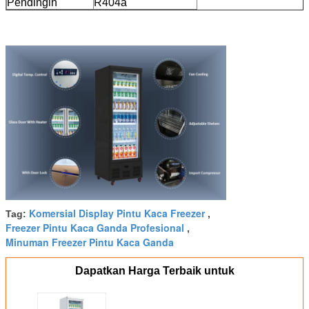
Pendingin
R404a
Komersial Display Pintu Kaca Freezer
Tag:
,
Freezer Pintu Kaca Ganda Profesional
,
Minuman Freezer Pintu Kaca Ganda
Dapatkan Harga Terbaik untuk